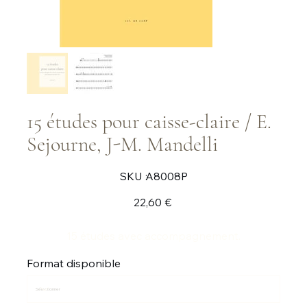
15 études pour caisse-claire / E.
Sejourne, J-M. Mandelli
SKU
SKU :
A8008P
A8008P
Prix
22,60 €
15 études avec accompagnement.
Format disponible