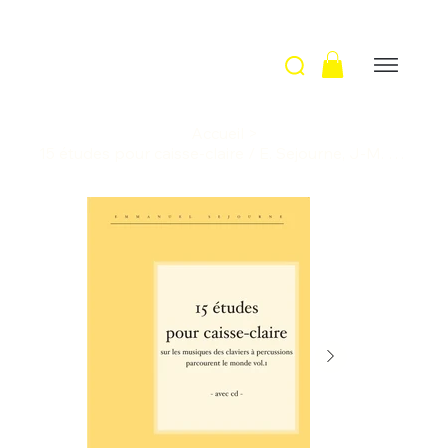
Accueil
>
15 études pour caisse-claire / E. Sejourne, J-M. Mandelli