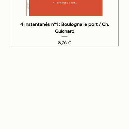
4 instantanés n°1 : Boulogne le port / Ch.
Guichard
Prix
8,76 €