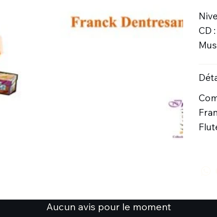
Nive
CD 
Musi
Déta
Comp
Fran
Flut
Aucun avis pour le moment