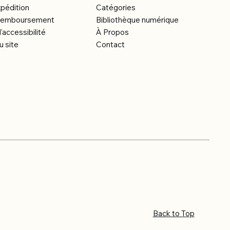
xpédition
Catégories
e remboursement
Bibliothèque numérique
'accessibilité
À Propos
u site
Contact
Back to Top