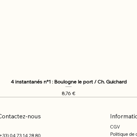
4 instantanés n°1 : Boulogne le port / Ch. Guichard
Prix
8,76 €
Contactez-nous
Informati
CGV
Politique de 
+33) 04 73 14 28 80