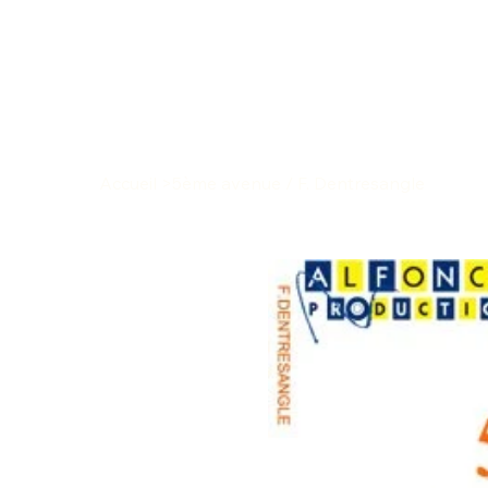
Accueil
>
5ème avenue / F. Dentresangle