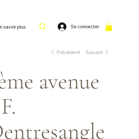
Se connecter
n savoir plus
Précédent
Suivant
ème avenue
 F.
entresangle