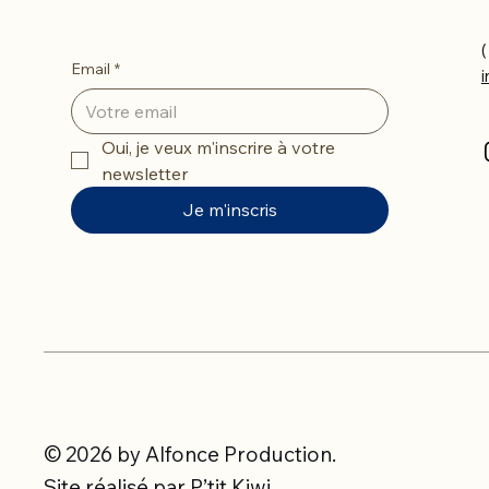
(
Email
*
Oui, je veux m'inscrire à votre 
newsletter
Je m'inscris
© 2026 by Alfonce Production.
Site réalisé par P’tit Kiwi.