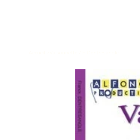
Accueil
>
Valsounette / F. Dentresangle