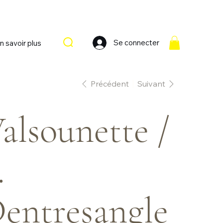
Se connecter
n savoir plus
Précédent
Suivant
alsounette /
.
entresangle