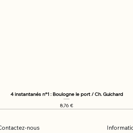
4 instantanés n°1 : Boulogne le port / Ch. Guichard
Prix
8,76 €
Contactez-nous
Informati