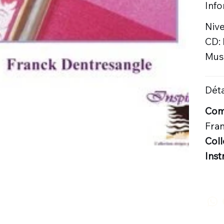
Inf
Nive
CD:
Musi
Déta
Comp
Fra
Coll
Inst