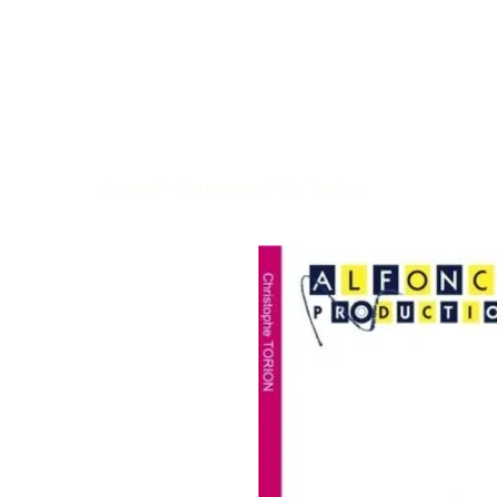
Accueil
>
Ceremony / Ch. Torion