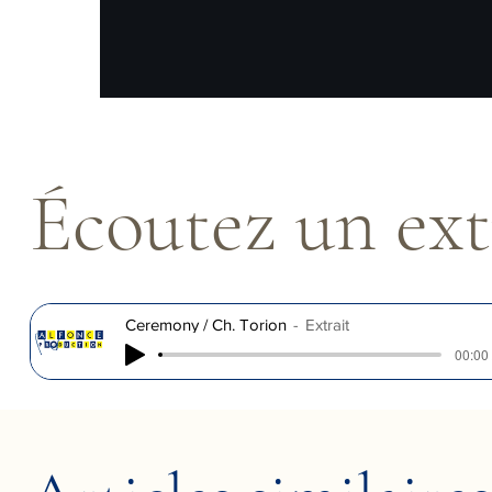
Écoutez un ext
Ceremony / Ch. Torion
Extrait
00:00 