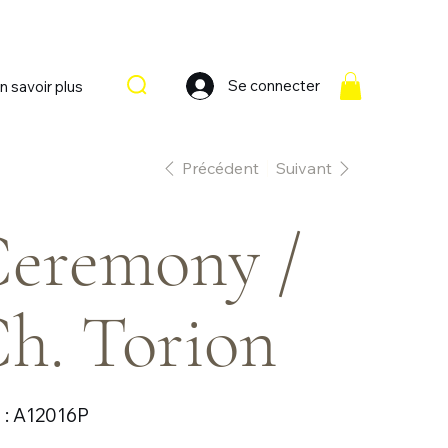
Se connecter
n savoir plus
Précédent
Suivant
eremony /
h. Torion
SKU
:
A12016P
A12016P