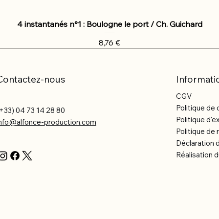
4 instantanés n°1 : Boulogne le port / Ch. Guichard
Prix
8,76 €
Contactez-nous
Informati
CGV
Politique de 
+33) 04 73 14 28 80
Politique d'e
info@alfonce-production.com
Politique d
Déclaration d
Réalisation d