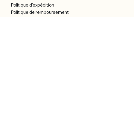
Politique d'expédition
Politique de remboursement
Déclaration d'accessibilité
Réalisation du site
Menu
Accueil
Boutique
Catégories
Bibliothèque numérique
À Propos
Contact
© 2026 by Alfonce Production.
Site réalisé par P’tit Kiwi.