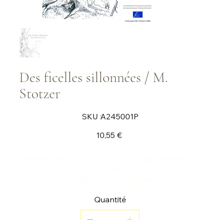
Des ficelles sillonnées / M.
Stotzer
SKU
SKU :
A245001P
A245001P
Prix
10,55 €
Pièce écrite pour le concours Violoncelle
n
Seine
2016
– Catégorie Henri Dutilleux -
Quantité