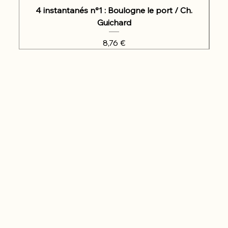
4 instantanés n°1 : Boulogne le port / Ch.
Guichard
Prix
8,76 €