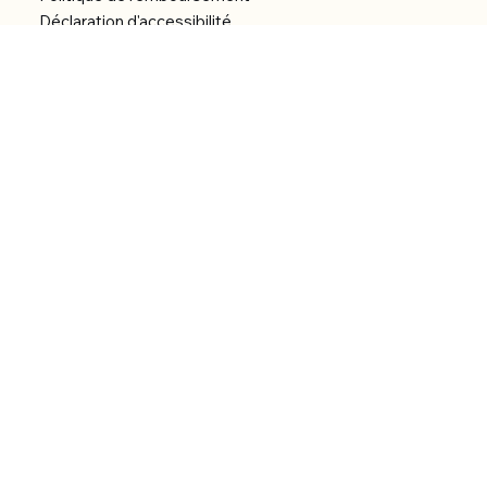
Déclaration d'accessibilité
Réalisation du site
Menu
Accueil
Boutique
Catégories
Bibliothèque numérique
À Propos
Contact
© 2026 by Alfonce Production.
Site réalisé par P’tit Kiwi.