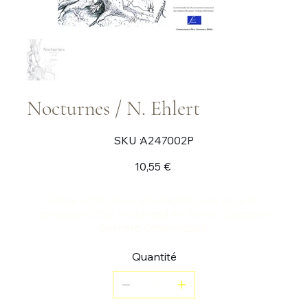
Nocturnes / N. Ehlert
SKU
SKU :
A247002P
A247002P
Prix
10,55 €
Pièce écrite pour violoncelle solo pour le
concours 2016, Violoncell en Seine. Catégorie
Bernard Greenhouse.
Quantité