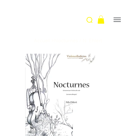
Accueil
>
Nocturnes / N. Ehlert