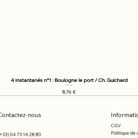
4 instantanés n°1 : Boulogne le port / Ch. Guichard
Prix
8,76 €
Contactez-nous
Informati
CGV
Politique de 
+33) 04 73 14 28 80