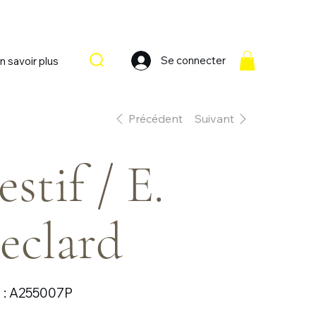
Se connecter
n savoir plus
Précédent
Suivant
estif / E.
eclard
SKU
:
A255007P
A255007P