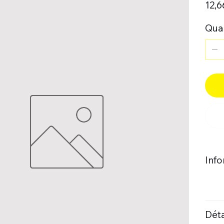
12,6
Quan
Inf
Déta