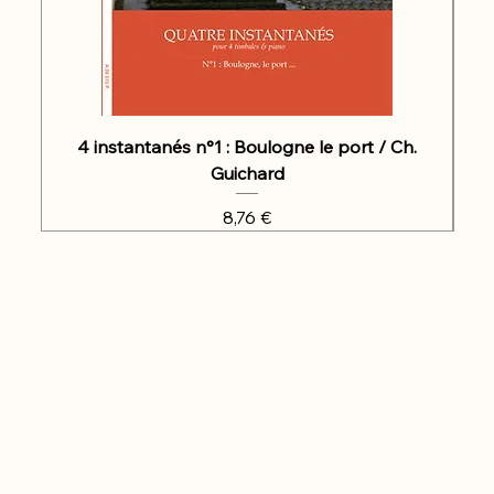
4 instantanés n°1 : Boulogne le port / Ch.
Guichard
Prix
8,76 €