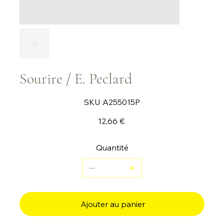
Sourire / E. Peclard
SKU
SKU :
A255015P
A255015P
Prix
12,66 €
Quantité
Ajouter au panier