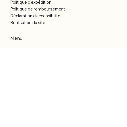
Politique d'expédition
Politique de remboursement
Déclaration d'accessibilité
Réalisation du site
Menu
Accueil
Boutique
Catégories
Bibliothèque numérique
À Propos
Contact
© 2026 by Alfonce Production.
Site réalisé par P’tit Kiwi.