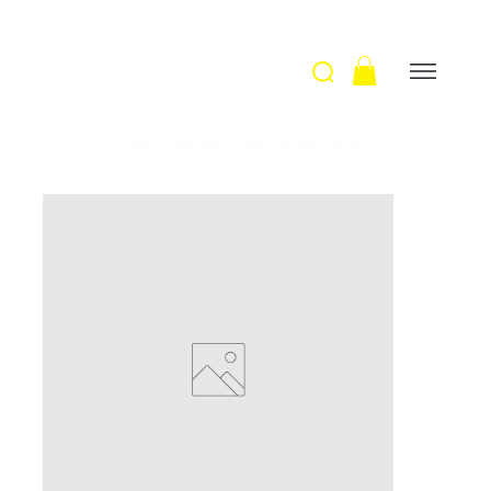
Accueil
>
Sourire / E. Peclard