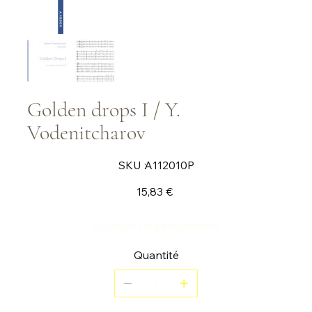
Golden drops I / Y.
Vodenitcharov
SKU
SKU :
A112010P
A112010P
Prix
15,83 €
Quatuor de saxophones
Quantité