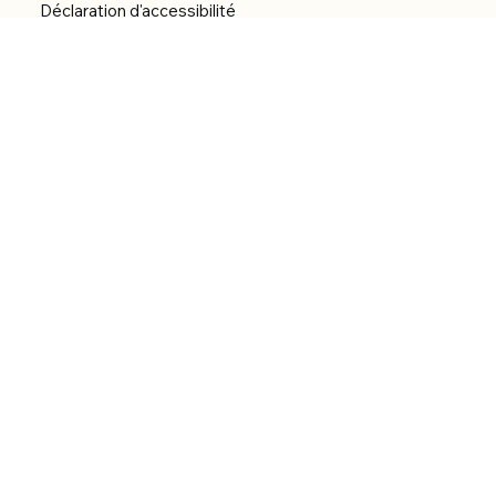
Déclaration d'accessibilité
Réalisation du site
Menu
Accueil
Boutique
Catégories
Bibliothèque numérique
À Propos
Contact
© 2026 by Alfonce Production.
Site réalisé par P’tit Kiwi.