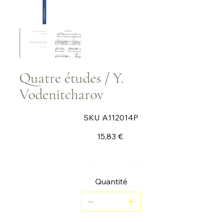
Quatre études / Y.
Vodenitcharov
SKU
SKU :
A112014P
A112014P
Prix
15,83 €
4 etudes pour clavecin
Quantité