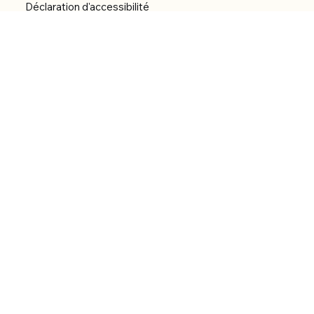
Déclaration d'accessibilité
Réalisation du site
Menu
Accueil
Boutique
Catégories
Bibliothèque numérique
À Propos
Contact
© 2026 by Alfonce Production.
Site réalisé par P’tit Kiwi.