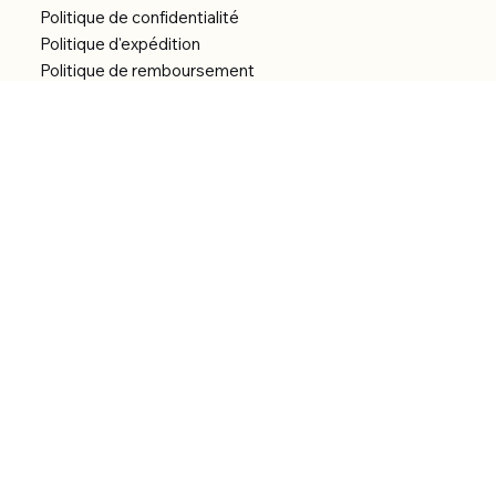
Politique de confidentialité
Politique d'expédition
Politique de remboursement
Déclaration d'accessibilité
Réalisation du site
Menu
Accueil
Boutique
Catégories
Bibliothèque numérique
À Propos
Contact
© 2026 by Alfonce Production.