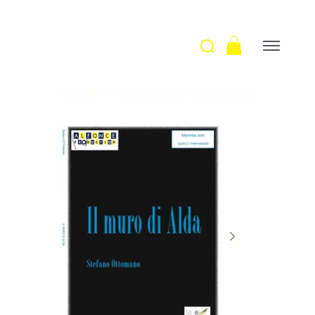
Accueil
>
Il muro di alda / S. Ottomano