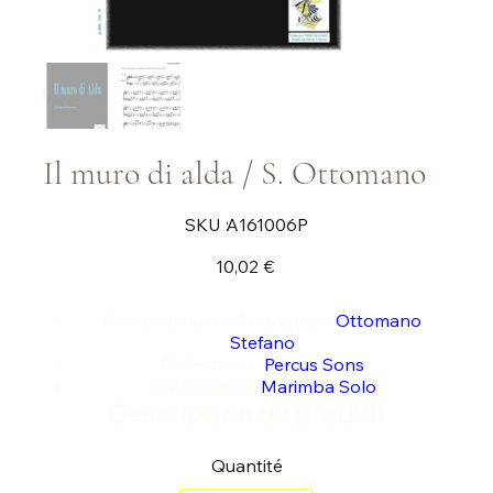
Il muro di alda / S. Ottomano
SKU
SKU :
A161006P
A161006P
Prix
10,02 €
Compositeurs / Arrangeurs:
Ottomano
Stefano
Collections :
Percus Sons
Instruments :
Marimba Solo
Description du produit
Quantité