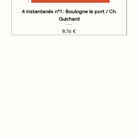
4 instantanés n°1 : Boulogne le port / Ch.
Guichard
Prix
8,76 €