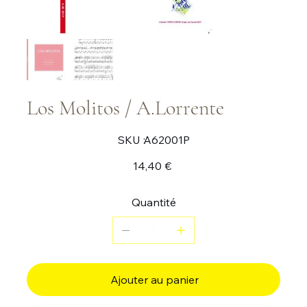
Los Molitos / A.Lorrente
SKU
SKU :
A62001P
A62001P
Prix
14,40 €
Quantité
Ajouter au panier