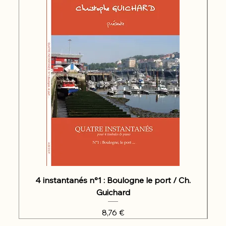
4 instantanés n°1 : Boulogne le port / Ch.
Guichard
Prix
8,76 €