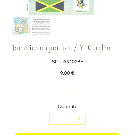
Jamaican quartet / Y. Carlin
SKU
SKU :
A91028P
A91028P
Prix
9,00 €
Vibra, marimba 1, marimba 2 et 3 (joue sur un seul
instrument)
Quantité