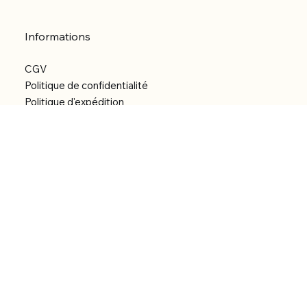
Informations
CGV
Politique de confidentialité
Politique d'expédition
Politique de remboursement
Déclaration d'accessibilité
Réalisation du site
Menu
Accueil
Boutique
Catégories
Bibliothèque numérique
À Propos
Contact