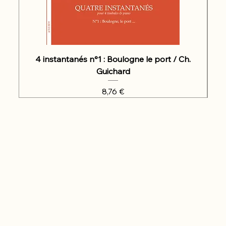
4 instantanés n°1 : Boulogne le port / Ch.
Guichard
Prix
8,76 €