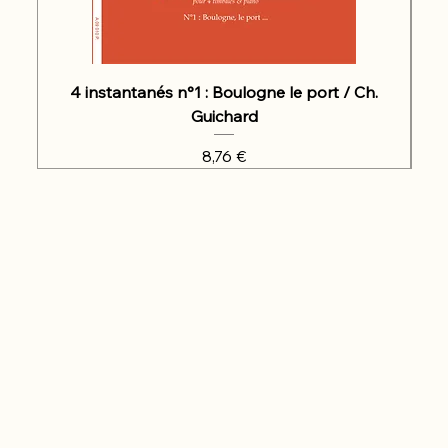
4 instantanés n°1 : Boulogne le port / Ch.
Guichard
Prix
8,76 €