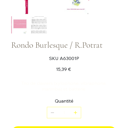
Rondo Burlesque / R.Potrat
SKU
SKU :
A63001P
A63001P
Prix
15,39 €
Trio de claviers (xylophone, vibraphone,
marimba) et batterie.
Quantité