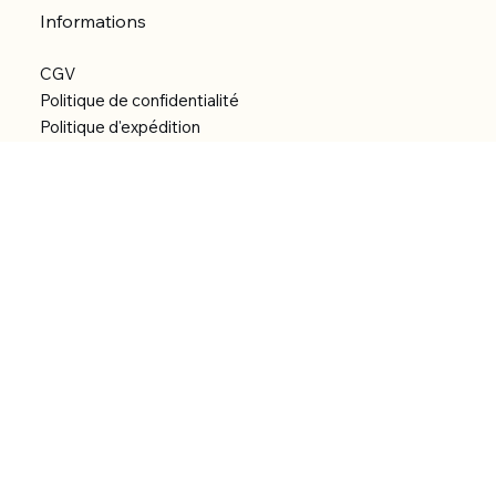
Informations
CGV
Politique de confidentialité
Politique d'expédition
Politique de remboursement
Déclaration d'accessibilité
Réalisation du site
Menu
Accueil
Boutique
Catégories
Bibliothèque numérique
À Propos
Contact