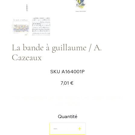
La bande à guillaume / A.
Cazeaux
SKU
SKU :
A164001P
A164001P
Prix
7,01 €
Trio necessitant un tom basse, une caisse claire et
une cloche.
Quantité