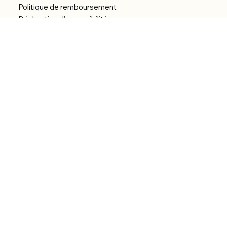
Politique de remboursement
Déclaration d'accessibilité
Réalisation du site
Menu
Accueil
Boutique
Catégories
Bibliothèque numérique
À Propos
Contact
© 2026 by Alfonce Production.
Site réalisé par P’tit Kiwi.