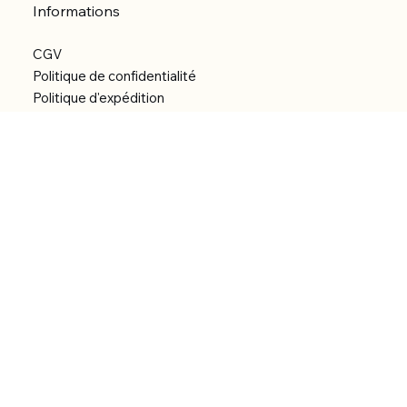
Informations
CGV
Politique de confidentialité
Politique d'expédition
Politique de remboursement
Déclaration d'accessibilité
Réalisation du site
Menu
Accueil
Boutique
Catégories
Bibliothèque numérique
À Propos
Contact