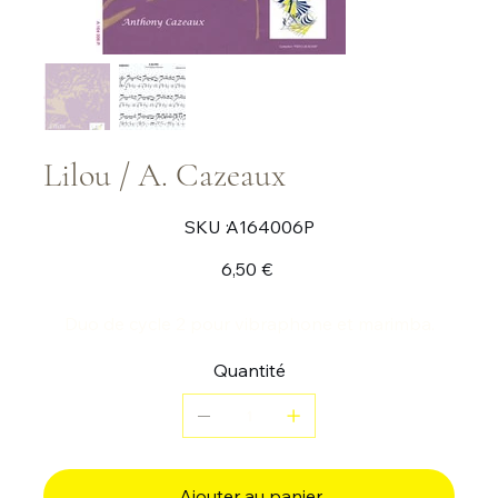
Lilou / A. Cazeaux
SKU
SKU :
A164006P
A164006P
Prix
6,50 €
Duo de cycle 2 pour vibraphone et marimba.
Quantité
Ajouter au panier