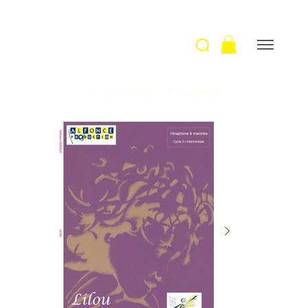
Accueil
>
Lilou / A. Cazeaux