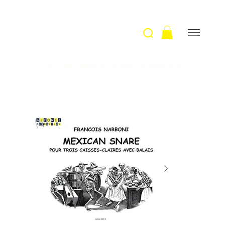
Accueil
>
Mexican snare / F. Narboni