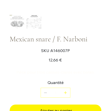
Mexican snare / F. Narboni
SKU
SKU :
A146007P
A146007P
Prix
12,66 €
Pièce pour trois caisses-claires avec balais.
Quantité
Ajouter au panier