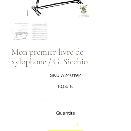
Mon premier livre de
xylophone / G. Sicchio
SKU
SKU :
A24019P
A24019P
Prix
10,55 €
Mhode de xylo destin aux es de 1er cycle
Quantité