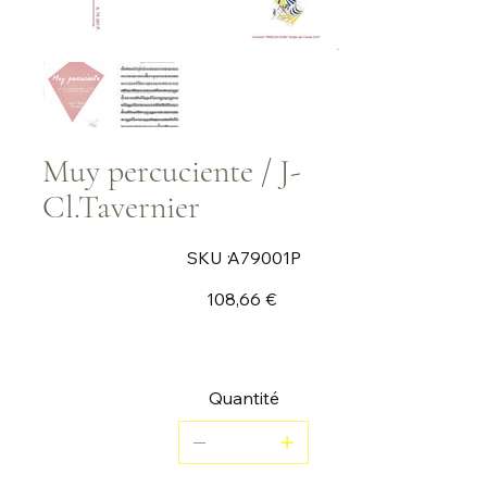
Muy percuciente / J-
Cl.Tavernier
SKU
SKU :
A79001P
A79001P
Prix
108,66 €
Pour 5 percussions et orchestre d'harmonie
Quantité