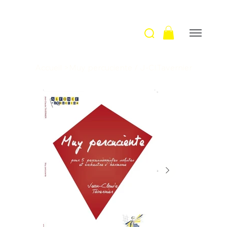
Accueil
>
Muy percuciente / J-Cl.Tavernier