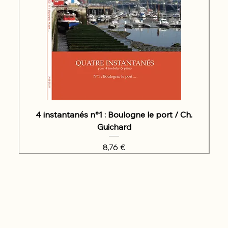
4 instantanés n°1 : Boulogne le port / Ch.
Guichard
Prix
8,76 €