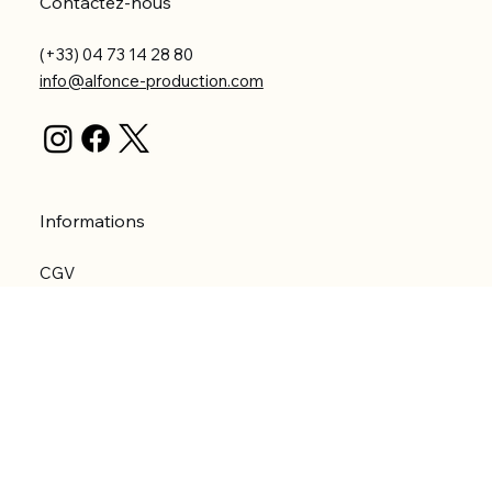
Contactez-nous
(+33) 04 73 14 28 80
info@alfonce-production.com
Informations
CGV
Politique de confidentialité
Politique d'expédition
Politique de remboursement
Déclaration d'accessibilité
Réalisation du site
Menu