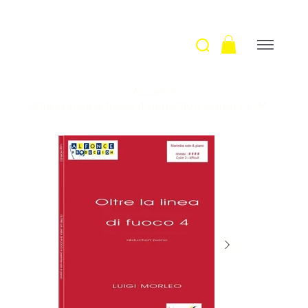
Accueil
>
Oltre la linea di fuoco 4 (réduction piano) / L. Morleo