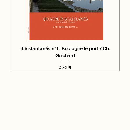
4 instantanés n°1 : Boulogne le port / Ch.
Guichard
Prix
8,76 €