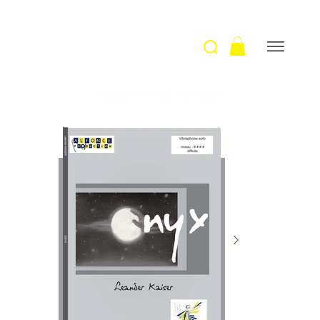
Accueil
>
Onyx / L.Kaiser