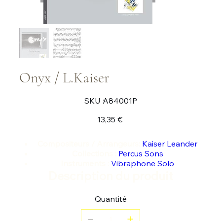
Onyx / L.Kaiser
SKU
SKU :
A84001P
A84001P
Prix
13,35 €
Compositeurs / Arrangeurs:
Kaiser Leander
Collections :
Percus Sons
Instruments :
Vibraphone Solo
Description du produit
Quantité