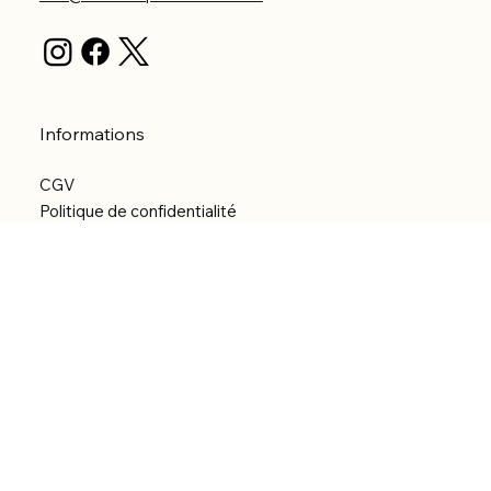
Informations
CGV
Politique de confidentialité
Politique d'expédition
Politique de remboursement
Déclaration d'accessibilité
Réalisation du site
Menu
Accueil
Boutique
Catégories