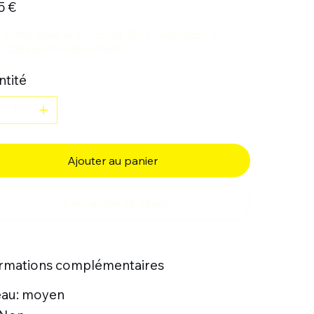
5 €
 écrite pour le concours 2016, Violoncell en
e. Catégorie Gabor Rejto
tité
Ajouter au panier
Commander et payer
ormations complémentaires
eau: moyen