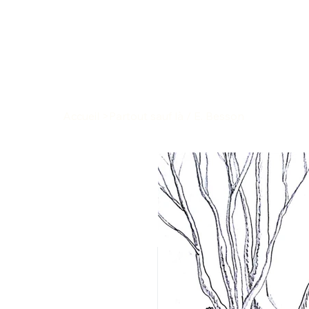
Accueil
>
Partout sauf là / E. Besson