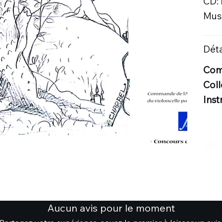
CD:
Musi
Déta
Comp
Coll
Inst
Aucun avis pour le moment