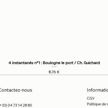
4 instantanés n°1 : Boulogne le port / Ch. Guichard
Prix
8,76 €
Contactez-nous
Informati
CGV
Politique de 
+33) 04 73 14 28 80