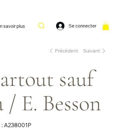
Se connecter
n savoir plus
Précédent
Suivant
artout sauf
à / E. Besson
SKU
:
A238001P
A238001P