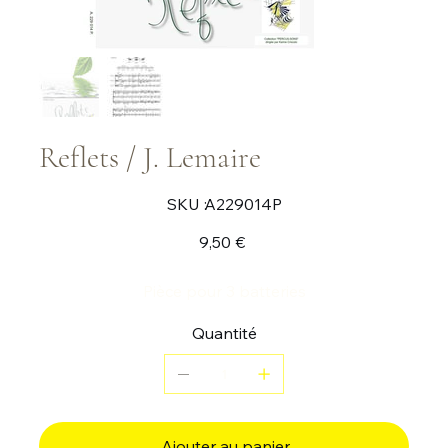
Reflets / J. Lemaire
SKU
SKU :
A229014P
A229014P
Prix
9,50 €
Pièce pour 3 batteries
Quantité
Ajouter au panier