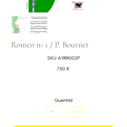
Romeo n› 1 / P. Bournet
SKU
SKU :
A188002P
A188002P
Prix
7,50 €
Pie difficile pour fle et guitare de style Sud
Amicain.
Quantité