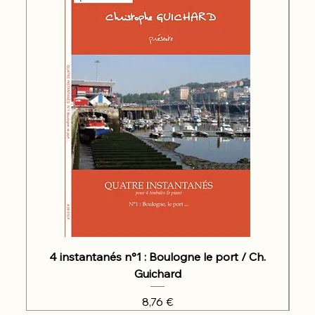
4 instantanés n°1 : Boulogne le port / Ch.
Guichard
Prix
8,76 €