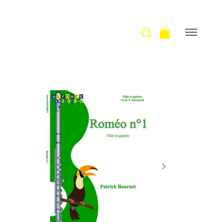
Accueil
>
Romeo n› 1 / P. Bournet