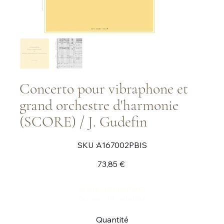
Concerto pour vibraphone et
grand orchestre d'harmonie
(SCORE) / J. Gudefin
SKU
SKU :
A167002PBIS
A167002PBIS
Prix
73,85 €
Score uniquement
Durée : 19 minutes
Quantité