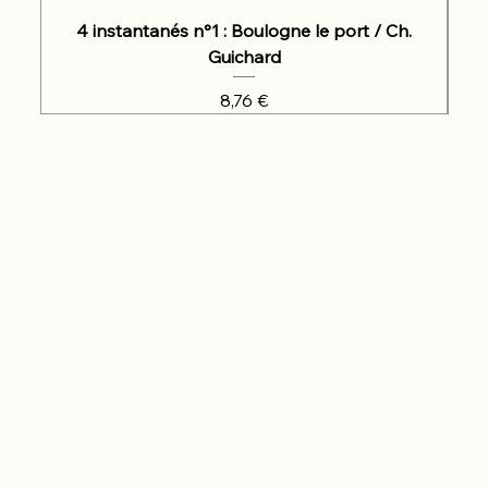
4 instantanés n°1 : Boulogne le port / Ch.
Guichard
Prix
8,76 €