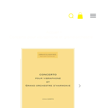
Accueil
>
Concerto pour vibraphone et grand orchestre d'harmonie (SCORE) / J. Gudefin