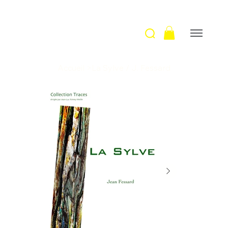
Accueil
>
La Sylve / J. Fessard