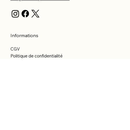
Informations
CGV
Politique de confidentialité
Politique d'expédition
Politique de remboursement
Déclaration d'accessibilité
Réalisation du site
Menu
Accueil
Boutique
Catégories