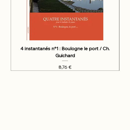
4 instantanés n°1 : Boulogne le port / Ch.
Guichard
Prix
8,76 €