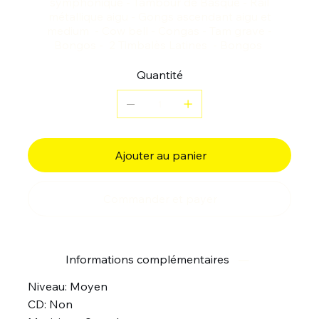
symphonique - Tambour de Basque - Rail
métallique aigu - Gongs ascendant aigu et
medium - Cow bell - Congas - Tam grave -
Bongos - 2 Timbalès Latines - Bongos
Quantité
Ajouter au panier
Commander et payer
Informations complémentaires
Niveau: Moyen
CD: Non