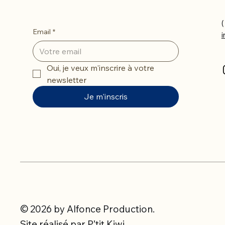
(
Email
*
Oui, je veux m'inscrire à votre 
newsletter
Je m'inscris
© 2026 by Alfonce Production.
Site réalisé par P’tit Kiwi.