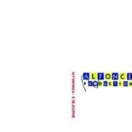
Accueil
>
Sefia 1 / M. Fiannaca - E. Sejourne