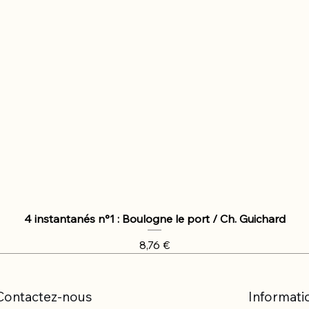
4 instantanés n°1 : Boulogne le port / Ch. Guichard
Prix
8,76 €
Contactez-nous
Informati