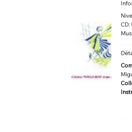
Inf
Nive
CD:
Musi
Déta
Comp
Mig
Coll
Inst