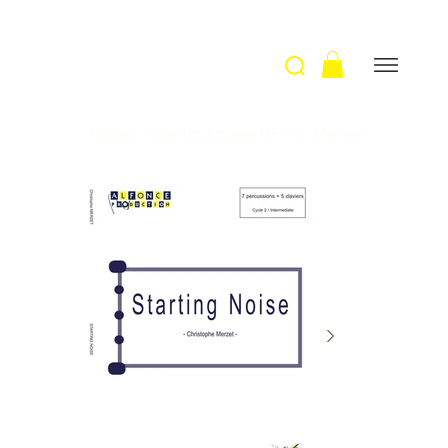
Accueil
>
Starting noise BF / C. Merzet