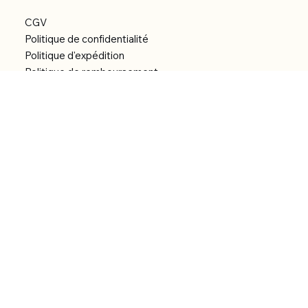
CGV
Politique de confidentialité
Politique d'expédition
Politique de remboursement
Déclaration d'accessibilité
Réalisation du site
Menu
Accueil
Boutique
Catégories
Bibliothèque numérique
À Propos
Contact