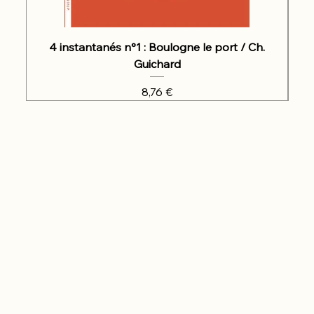
4 instantanés n°1 : Boulogne le port / Ch.
Guichard
Prix
8,76 €