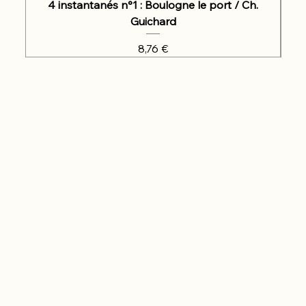
4 instantanés n°1 : Boulogne le port / Ch.
Guichard
Prix
8,76 €