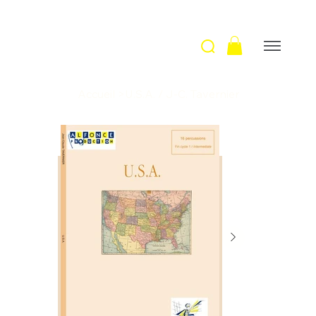
Accueil
>
U.S.A. / J-C. Tavernier