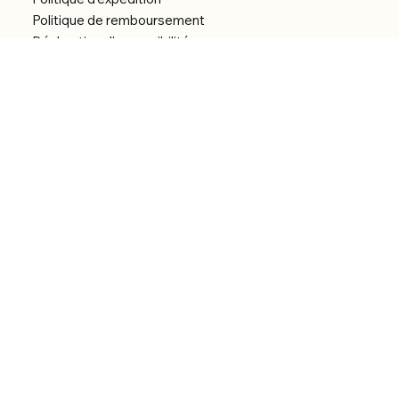
Politique de remboursement
Déclaration d'accessibilité
Réalisation du site
Menu
Accueil
Boutique
Catégories
Bibliothèque numérique
À Propos
Contact
© 2026 by Alfonce Production.
Site réalisé par P’tit Kiwi.