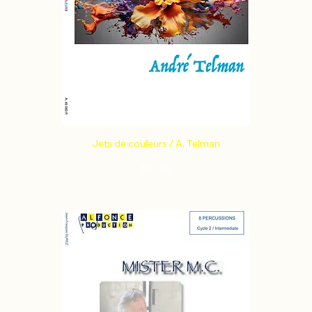
Jets de couleurs / A. Telman
Price
€31.65