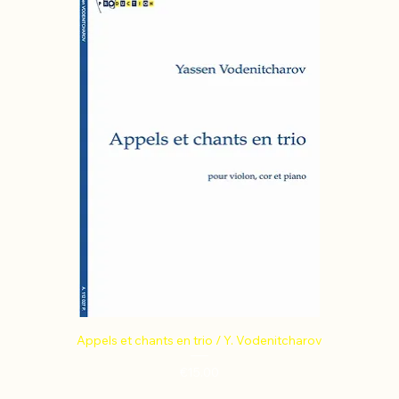
Appels et chants en trio / Y. Vodenitcharov
Price
€15.00