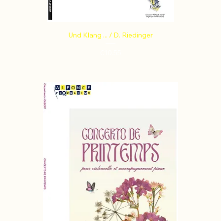
Und Klang ... / D. Riedinger
Price
€10.55