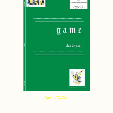
Game / C. Giot
Price
€6.86