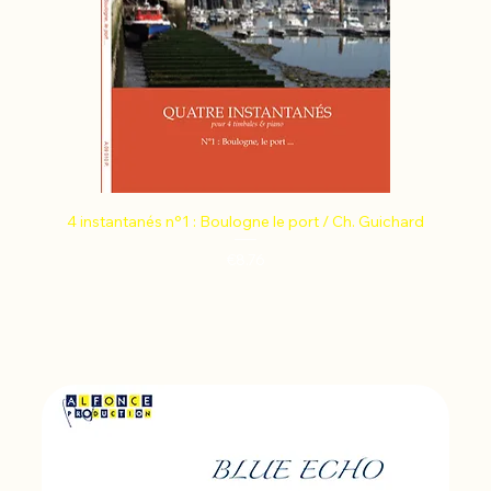
4 instantanés n°1 : Boulogne le port / Ch. Guichard
Price
€8.76