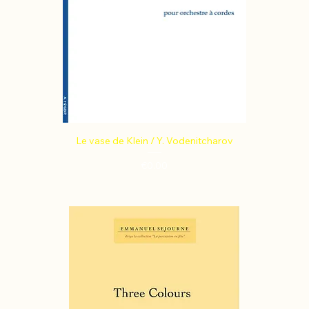
Le vase de Klein / Y. Vodenitcharov
Price
€0.00