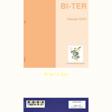
Bi-Ter / C. Giot
Price
€6.48