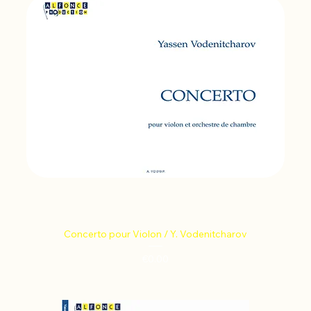
Concerto pour Violon / Y. Vodenitcharov
Price
€0.00