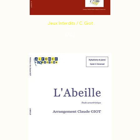
Jeux Interdits / C. Giot
Price
€7.57