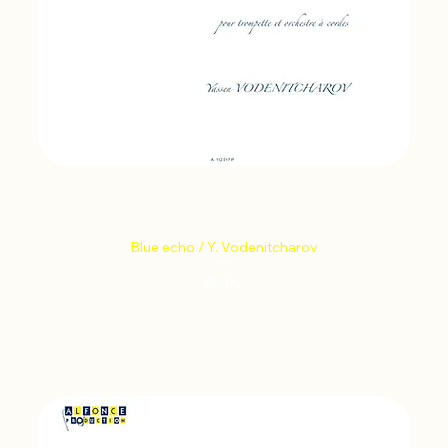
Blue echo / Y. Vodenitcharov
Price
€0.00