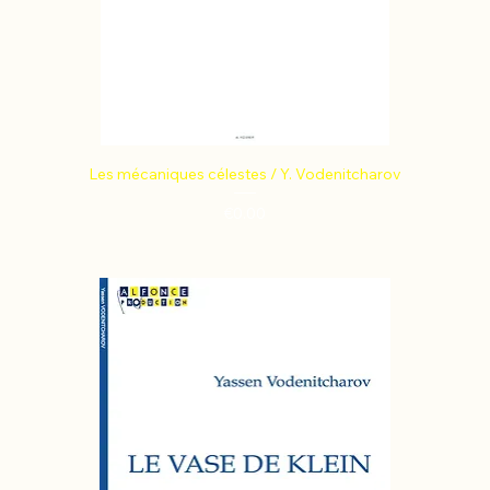
Les mécaniques célestes / Y. Vodenitcharov
Price
€0.00