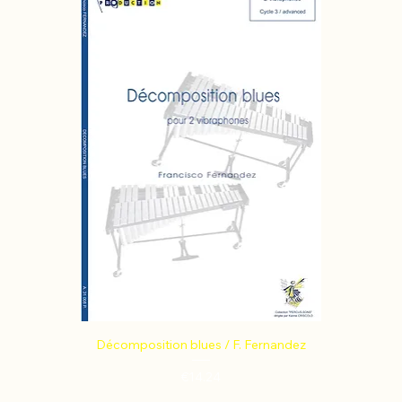
Décomposition blues / F. Fernandez
Price
€14.24