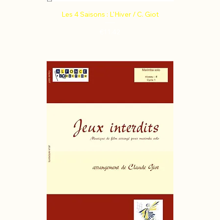
Les 4 Saisons : L'Hiver / C. Giot
Price
€11.42