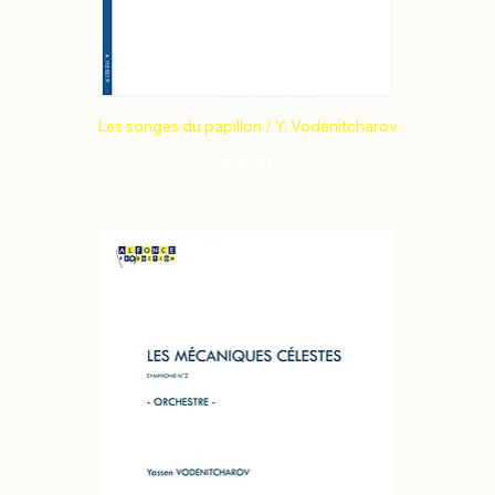
Les songes du papillon / Y. Vodenitcharov
Price
€15.80