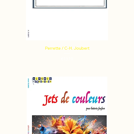
Perrette / C-H. Joubert
Price
€13.19