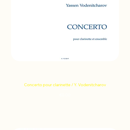
Concerto pour clarinette / Y. Vodenitcharov
Price
€0.00