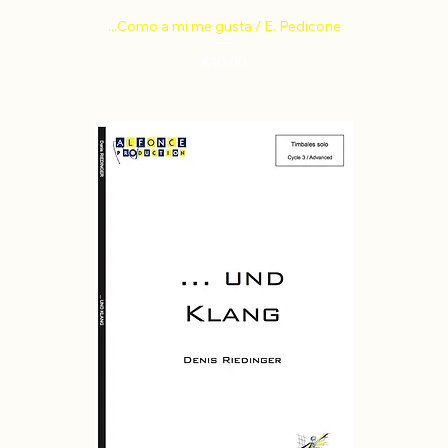
...Como a mi me gusta / E. Pedicone
Price
€10.00