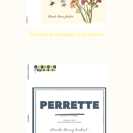
Concerto de printemps / C-H. Joubert
Price
€13.19