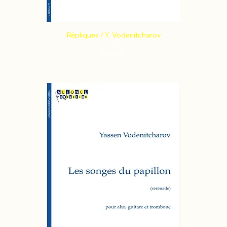
Répliques / Y. Vodenitcharov
Price
€12.66