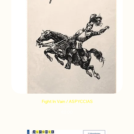
Fight In Vain / ASPYCCIAS
Price
€0.00