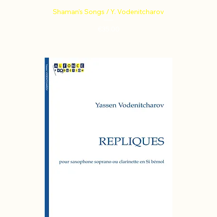
Shaman's Songs / Y. Vodenitcharov
Price
€35.00