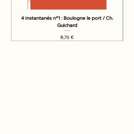
4 instantanés n°1 : Boulogne le port / Ch.
Guichard
Prix
8,76 €