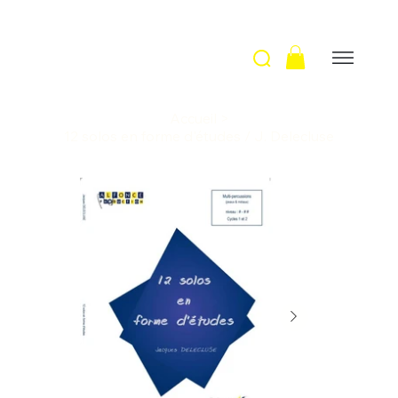
Accueil
>
12 solos en forme d'études / J. Delecluse