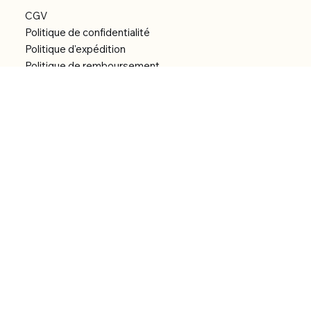
CGV
Politique de confidentialité
Politique d'expédition
Politique de remboursement
Déclaration d'accessibilité
Réalisation du site
Menu
Accueil
Boutique
Catégories
Bibliothèque numérique
À Propos
Contact