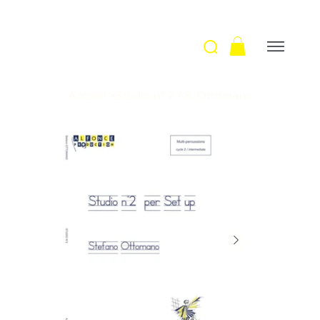
Accueil
>
Studio n° 2 / S. Ottomano