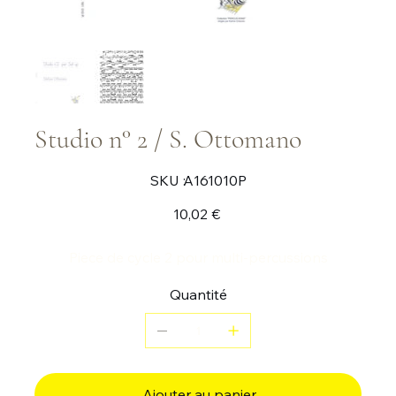
Studio n° 2 / S. Ottomano
SKU
SKU :
A161010P
A161010P
Prix
10,02 €
Piece de cycle 2 pour multi-percussions
Quantité
Ajouter au panier