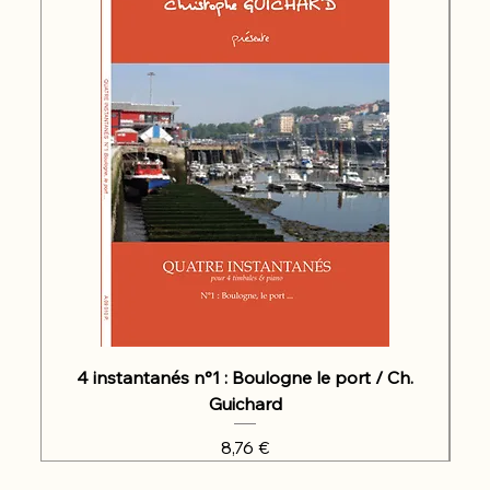
4 instantanés n°1 : Boulogne le port / Ch.
Guichard
Prix
8,76 €