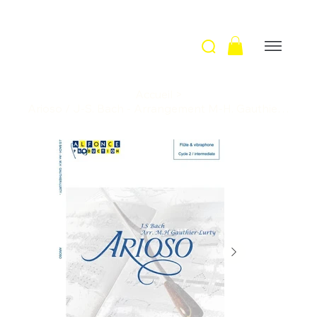
Accueil
>
Arioso / J-S. Bach - Arrangement M-H. Gauthier-Lurty