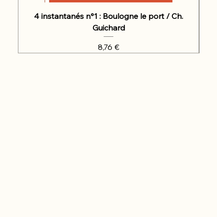
4 instantanés n°1 : Boulogne le port / Ch.
Guichard
Prix
8,76 €