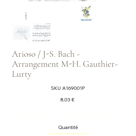
Arioso / J-S. Bach -
Arrangement M-H. Gauthier-
Lurty
SKU
SKU :
A169001P
A169001P
Prix
8,03 €
Arrangement pour flûte et vibraphone solo
Quantité