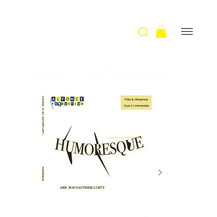
Accueil
>
Humoresque / A. Dvorak Arrangement M-H. Gauthier-Lurty