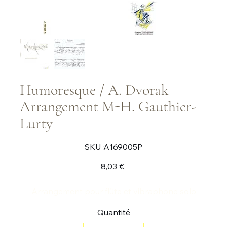
Humoresque / A. Dvorak
Arrangement M-H. Gauthier-
Lurty
SKU
SKU :
A169005P
A169005P
Prix
8,03 €
Arrangement pour flûte et vibraphone solo
Quantité