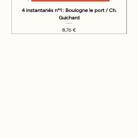
4 instantanés n°1 : Boulogne le port / Ch.
Guichard
Prix
8,76 €