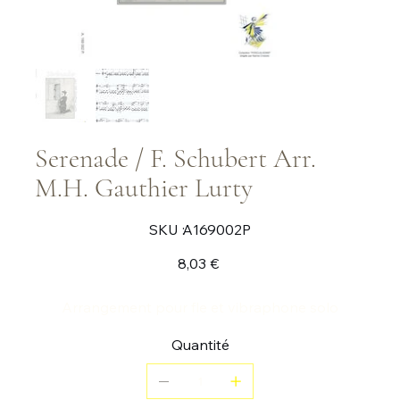
Serenade / F. Schubert Arr.
M.H. Gauthier Lurty
SKU
SKU :
A169002P
A169002P
Prix
8,03 €
Arrangement pour fle et vibraphone solo
Quantité