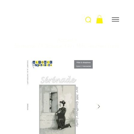
Accueil
>
Serenade / F. Schubert Arr. M.H. Gauthier Lurty