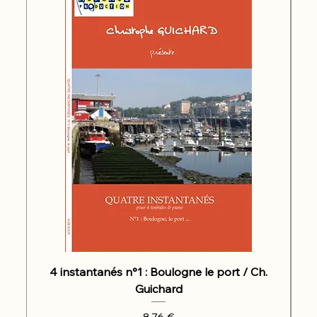
4 instantanés n°1 : Boulogne le port / Ch.
Guichard
Prix