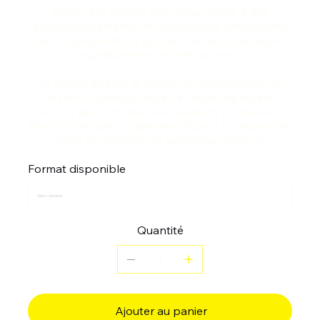
place et le phrase rythmique grâce a des
accompagnements de percussions brésiliennes
qui l'imprègnent du groove tout en remplaçant
agréablement le métronome.
Le travail du son, le travail du déplacement ne
devront toutefois pas être laissés de coté et
seront approfondis avec l'aide du professeur.
Marimbinho peut également fournir un repertoire
pour les concerts et auditions d'élèves.
Format disponible
Quantité
Ajouter au panier