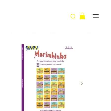
Accueil
>
Marimbinho (avec CD) / F. Dentresangle