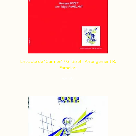
Entracte de "Carmen" / G. Bizet - Arrangement R.
Famelart
Price
€9.89