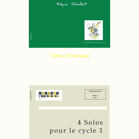
Timbo / R.Famelart
Price
€7.75