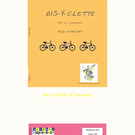
Bis-Y-Clette / R. Famelart
Price
€11.02