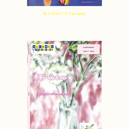
Bi A Donf / R. Famelart
Price
€9.00