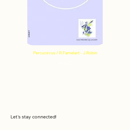
Percucircus / R.Famelart - J.Robin
Price
€11.67
Let's stay connected!