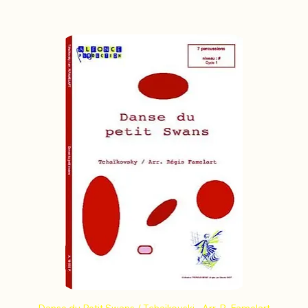
Danse du Petit Swans / Tchaïkovski - Arr. R. Famelart