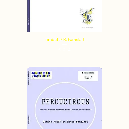
Timbatt / R. Famelart
Price
€10.14