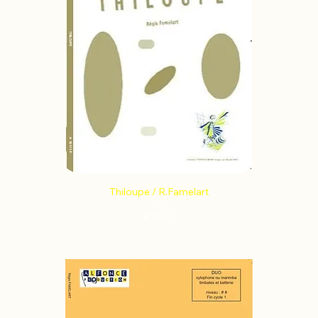
Thiloupe / R.Famelart
Price
€10.51