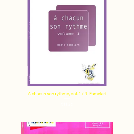
A chacun son rythme, vol. 1 / R. Famelart
Price
€11.26