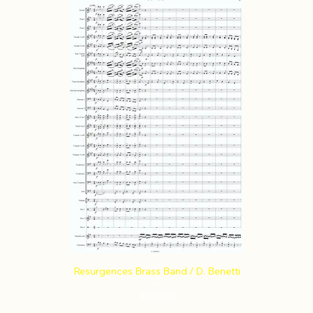
Resurgences Brass Band / D. Benetti
Price
€90.00