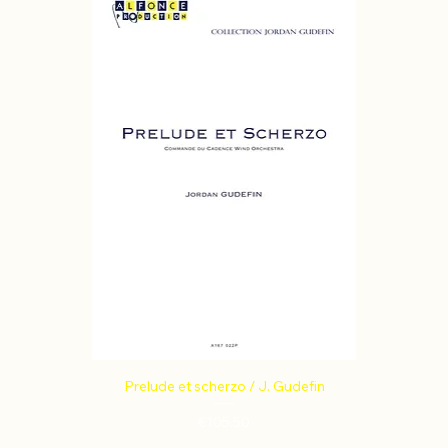
Prelude et scherzo / J. Gudefin
Price
€105.50