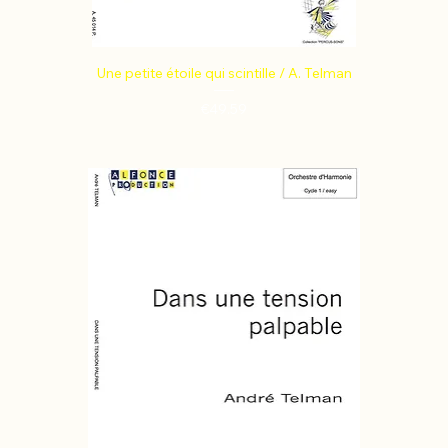
Une petite étoile qui scintille / A. Telman
Price
€49.59