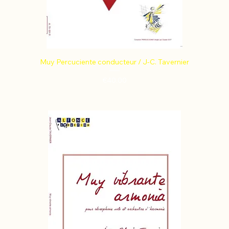
Muy Percuciente conducteur / J-C. Tavernier
Price
€40.00