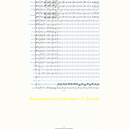
Resurgences Conducteur / D. Benetti
Price
€50.00