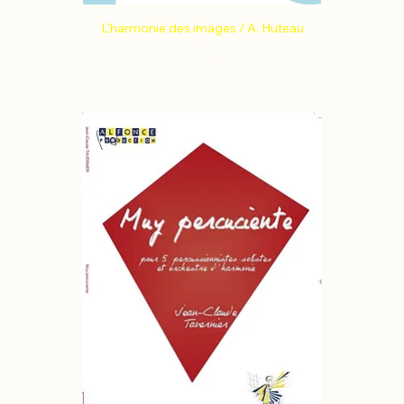
L'harmonie des images / A. Huteau
Price
€137.15