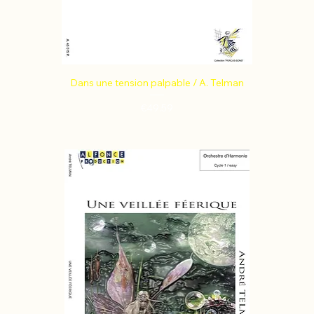
Dans une tension palpable / A. Telman
Price
€49.59