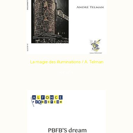
La magie des illuminations / A. Telman
Price
€49.59