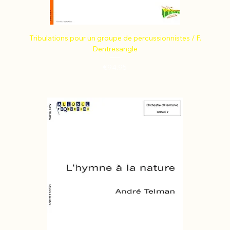
Tribulations pour un groupe de percussionnistes / F.
Dentresangle
Price
€94.95