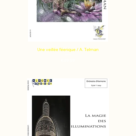
Une veillée féerique / A. Telman
Price
€49.59