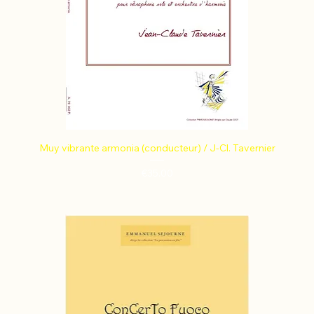
Muy vibrante armonia (conducteur) / J-Cl. Tavernier
Price
€35.00