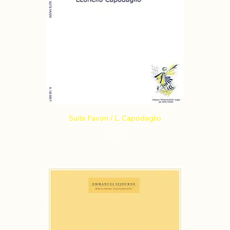
Suite Favori / L. Capodaglio
Price
€37.45