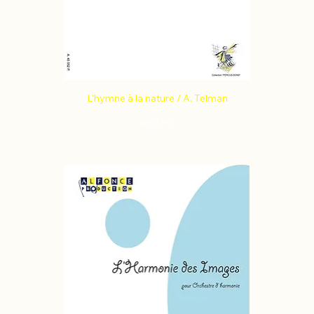
L'hymne à la nature / A. Telman
Price
€52.75