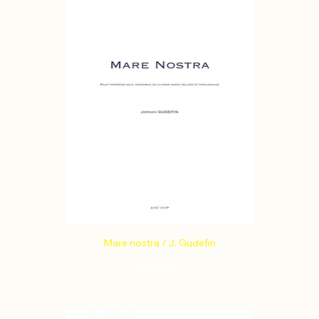
Mare nostra / J. Gudefin
Price
€105.50