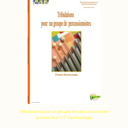
Tribulations pour un groupe de percussionnistes
(conducteur )/ F. Dentresangle
Price
€25.00