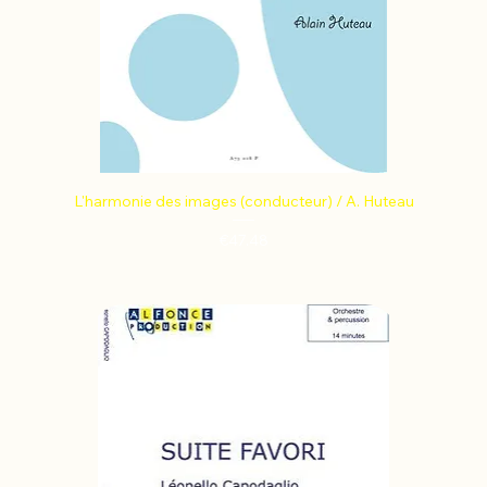
L'harmonie des images (conducteur) / A. Huteau
Price
€47.48