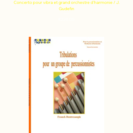
Concerto pour vibra et grand orchestre d'harmonie / J.
Gudefin
Price
€220.00