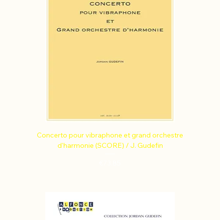
Concerto pour vibraphone et grand orchestre
d'harmonie (SCORE) / J. Gudefin
Price
€73.85