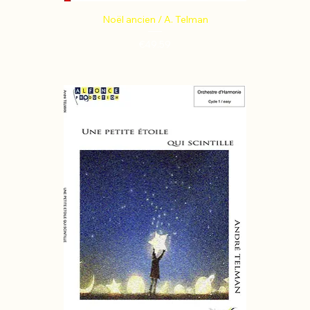
Noël ancien / A. Telman
Price
€49.59