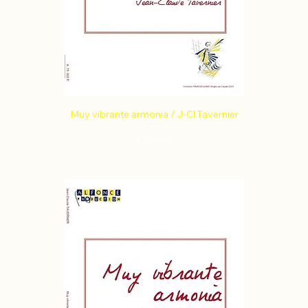
Muy vibrante armonia / J-Cl.Tavernier
Price
€108.66