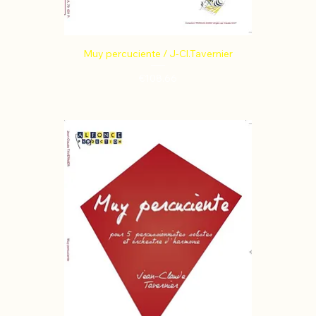
Muy percuciente / J-Cl.Tavernier
Price
€108.66