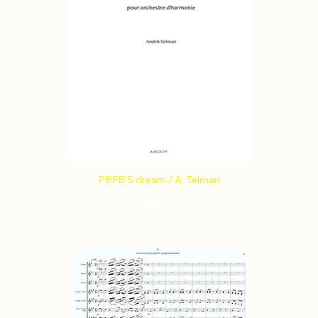
PBFB'S dream / A. Telman
Price
€52.75