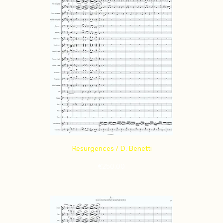
Resurgences / D. Benetti
Price
€250.00