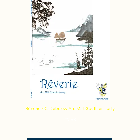
Rêverie / C. Debussy Arr. M.H.Gauthier-Lurty
Price
€9.63