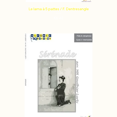
Le lama à 5 pattes / F. Dentresangle
Price
€6.42