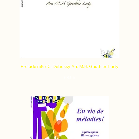
Prelude n›8 / C. Debussy Arr. M.H. Gauthier-Lurty
Price
€8.56