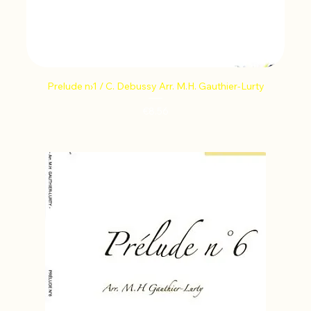
Prelude n›1 / C. Debussy Arr. M.H. Gauthier-Lurty
Price
€8.56