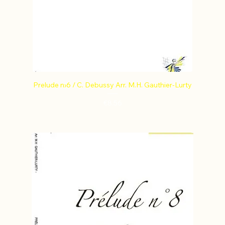
Prelude n›6 / C. Debussy Arr. M.H. Gauthier-Lurty
Price
€8.56