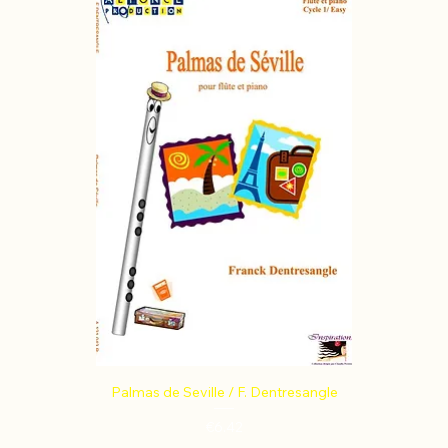
Palmas de Seville / F. Dentresangle
Price
€6.42