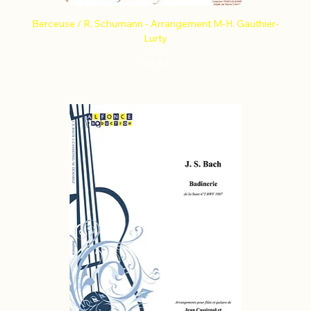
Berceuse / R. Schumann - Arrangement M-H. Gauthier-
Lurty
Price
€8.03