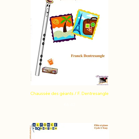
Chaussée des géants / F. Dentresangle
Price
€6.42