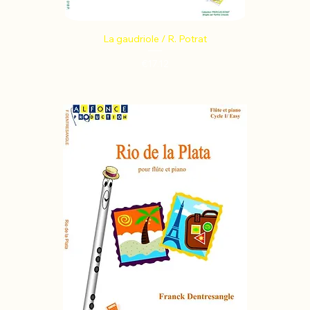
La gaudriole / R. Potrat
Price
€17.12