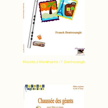
Musette à Montmartre / F. Dentresangle
Price
€6.42