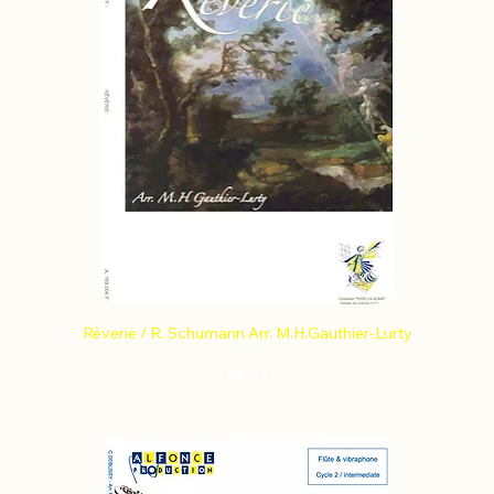
Rêverie / R. Schumann Arr. M.H.Gauthier-Lurty
Price
€8.03