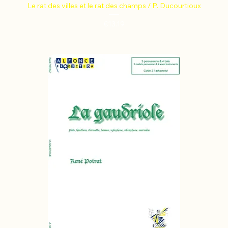
Le rat des villes et le rat des champs / P. Ducourtioux
Price
€13.19