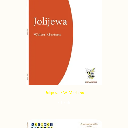
Jolijewa / W. Mertens
Price
€10.55