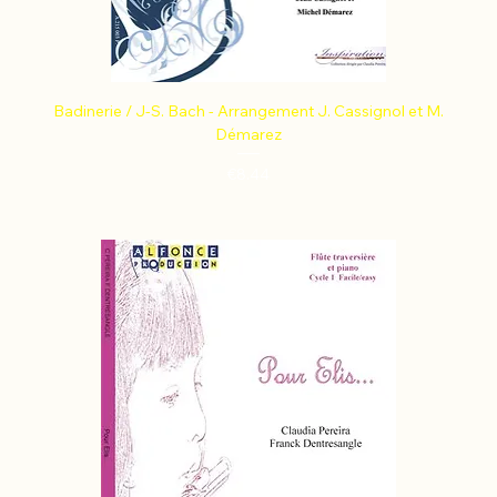
Badinerie / J-S. Bach - Arrangement J. Cassignol et M.
Démarez
Price
€8.44