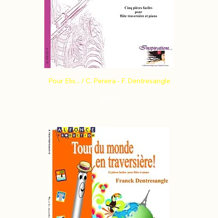
Pour Elis... / C. Pereira - F. Dentresangle
Price
€8.50