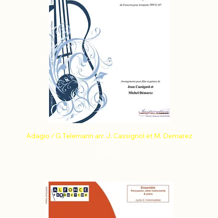
Adagio / G Telemann arr. J. Cassignol et M. Demarez
Price
€8.44