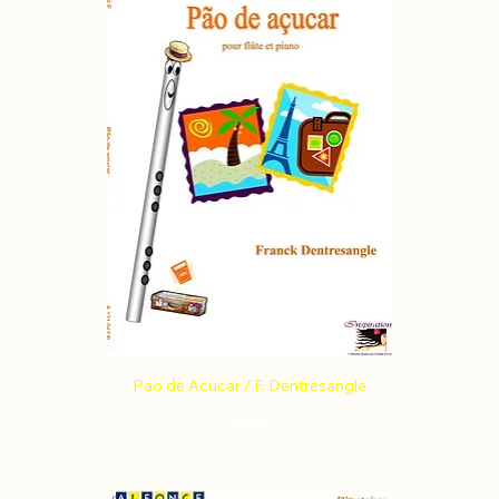
Pao de Acucar / F. Dentresangle
Price
€6.33