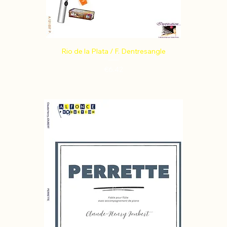
Rio de la Plata / F. Dentresangle
Price
€6.42