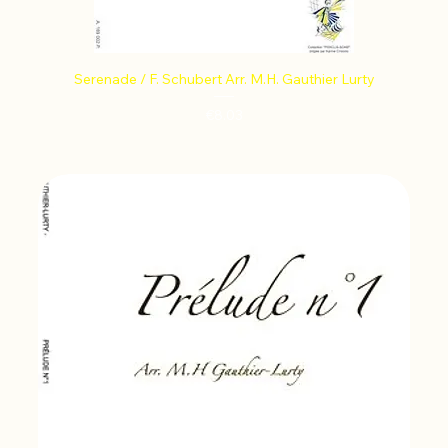
Serenade / F. Schubert Arr. M.H. Gauthier Lurty
Price
€8.03